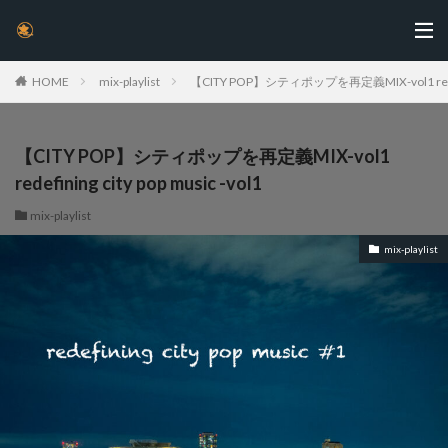
HOME
mix-playlist
【CITY POP】シティポップを再定義MIX-vol1 redefini
【CITY POP】シティポップを再定義MIX-vol1
redefining city pop music -vol1
mix-playlist
mix-playlist