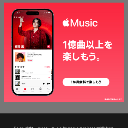
© Copyright my soul music. by marunitachibana publishers.