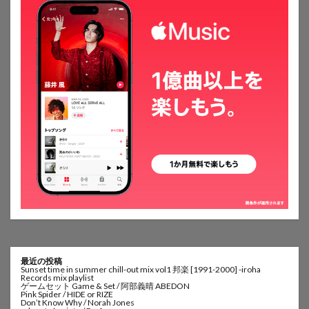
最近の投稿
Sunset time in summer chill-out mix vol1 邦楽 [1991-2000] -iroha
Records mix playlist
ゲームセット Game & Set / 阿部義晴 ABEDON
Pink Spider / HIDE or RIZE
Don’t Know Why / Norah Jones