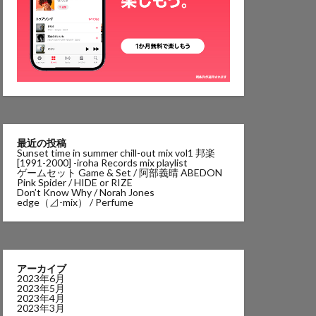
最近の投稿
Sunset time in summer chill-out mix vol1 邦楽
[1991-2000] -iroha Records mix playlist
ゲームセット Game & Set / 阿部義晴 ABEDON
Pink Spider / HIDE or RIZE
Don’t Know Why / Norah Jones
edge（⊿-mix） / Perfume
アーカイブ
2023年6月
2023年5月
2023年4月
2023年3月