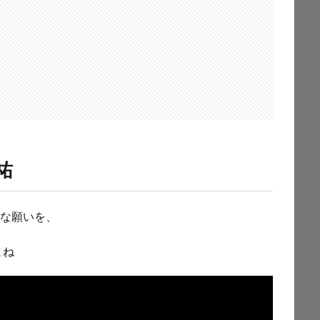
祐
的な願いを、
よね