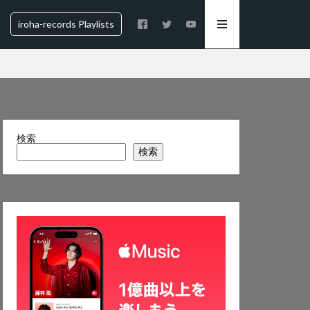
iroha-records Playlists
検索
検索